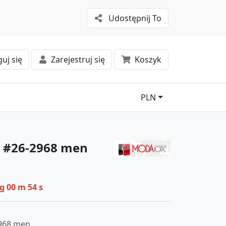
Udostępnij To
uj się
Zarejestruj się
Koszyk
PLN
s #26-2968 men
 g 00 m 53 s
968 men