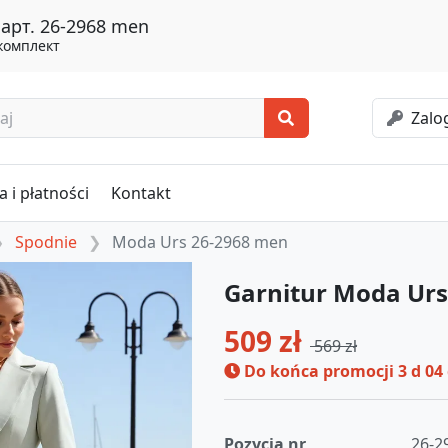
арт. 26-2968 men
комплект
Zalog
 i płatności
Kontakt
Spodnie
Moda Urs 26-2968 men
Garnitur Moda Ur
509 zł
569 zł
Do końca promocji
3 d 04
Pozycja nr
26-2