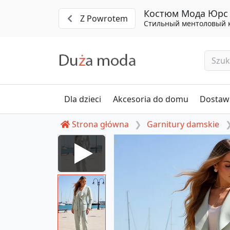
Костюм Мода Юрс 
Z Powrotem
Стильный ментоловый 
Dla dzieci
Akcesoria do domu
Dostawa
Strona główna
Garnitury damskie
#26-2968 men