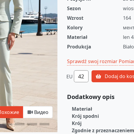
Sezon
wios
Wzrost
164
Kolory
мен
Materiał
len 
Produkcja
Biał
Sprawdź swoj rozmiar
Pomia
42
Dodaj do ko
EU
Dodatkowy opis
Materiał
Похожие
Видео
Krój spodni
Krój
Zgodnie z przeznaczenie