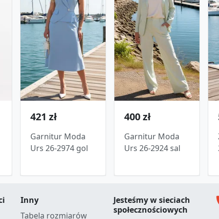
421 zł
400 zł
Garnitur Moda
Garnitur Moda
Urs 26-2974 gol
Urs 26-2924 sal
c
ci
Inny
Jesteśmy w sieciach
społecznościowych
Tabela rozmiarów