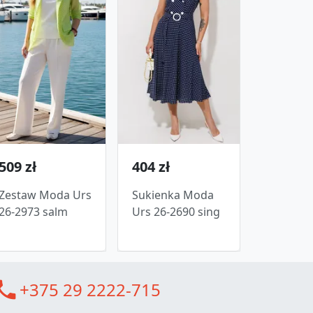
509 zł
404 zł
Zestaw Moda Urs
Sukienka Moda
26-2973 salm
Urs 26-2690 sing
all
+375 29 2222-715