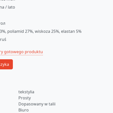
na / lato
тол
43%, poliamid 27%, wiskoza 25%, elastan 5%
oruś
ry gotowego produktu
szyka
tekstylia
Prosty
Dopasowany w talii
m
Biuro