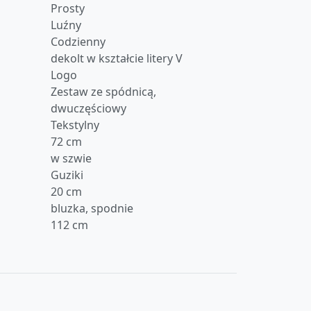
Prosty
Luźny
m
Codzienny
dekolt w kształcie litery V
Logo
Zestaw ze spódnicą,
dwuczęściowy
Tekstylny
72 cm
w szwie
Guziki
20 cm
bluzka, spodnie
112 cm