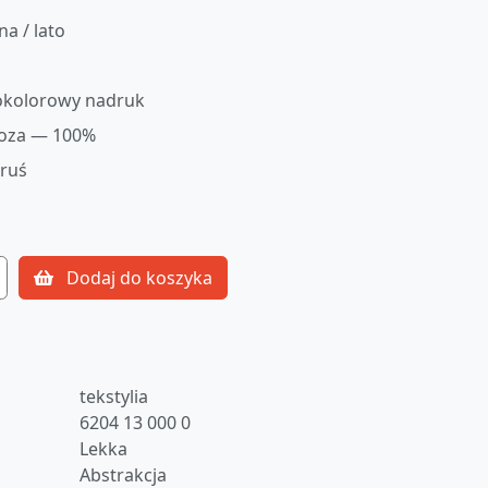
na / lato
okolorowy nadruk
oza — 100%
oruś
Dodaj do koszyka
tekstylia
6204 13 000 0
Lekka
Abstrakcja