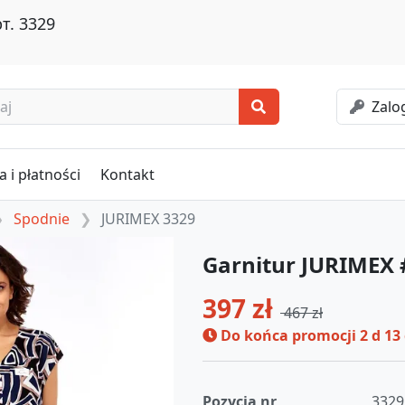
т. 3329
Zalog
 i płatności
Kontakt
Spodnie
JURIMEX 3329
Garnitur JURIMEX
397 zł
467 zł
Do końca promocji
2 d 13
Pozycja nr
3329