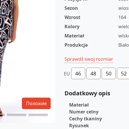
Sezon
wios
Wzrost
164
Kolory
wiel
Materiał
wisk
Produkcja
Biał
Sprawdź swoj rozmiar
46
48
50
52
EU
Dodatkowy opis
Похожие
Materiał
Numer celny
Cechy tkaniny
Rysunek