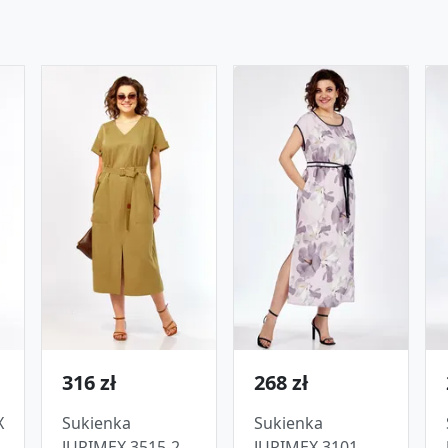
316 zł
268 zł
X
Sukienka
Sukienka
JURIMEX 3515-2
JURIMEX 3101