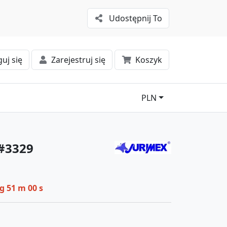
Udostępnij To
uj się
Zarejestruj się
Koszyk
PLN
 #3329
 g 51 m 00 s