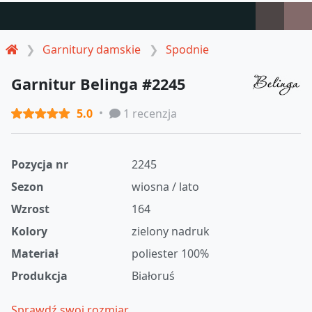
Garnitury damskie
Spodnie
Garnitur Belinga #2245
5.0
1 recenzja
Pozycja nr
2245
Sezon
wiosna / lato
Wzrost
164
Kolory
zielony nadruk
Materiał
poliester 100%
Produkcja
Białoruś
Sprawdź swoj rozmiar