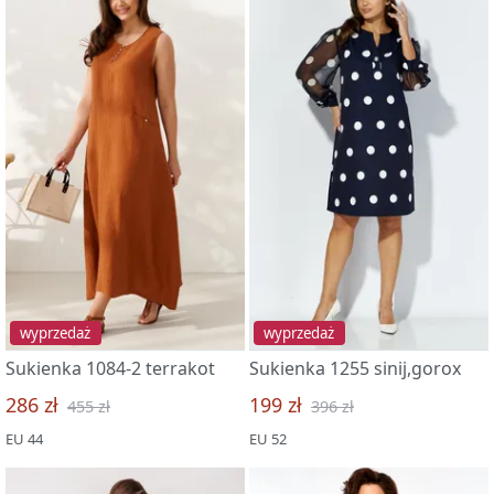
wyprzedaż
wyprzedaż
Sukienka 1084-2 terrakot
Sukienka 1255 sinij,gorox
286 zł
199 zł
455 zł
396 zł
EU 44
EU 52