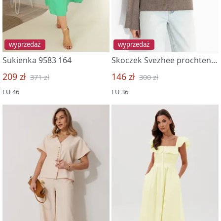
wyprzedaż
wyprzedaż
Sukienka 9583 164
Skoczek Svezhee prochtenie (bezhevyj)
209 zł
146 zł
371 zł
300 zł
EU 46
EU 36