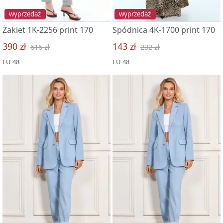
wyprzedaż
wyprzedaż
Żakiet 1K-2256 print 170
Spódnica 4K-1700 print 170
390 zł
143 zł
616 zł
232 zł
EU 48
EU 48