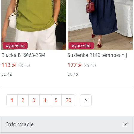
wyprzedaż
wyprzedaż
Bluzka B16063-25M
Sukienka 2140 temno-sinij
113 zł
177 zł
237 zł
357 zł
EU 42
EU 40
1
2
3
4
5
70
>
Informacje