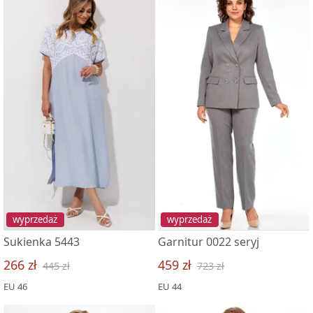
wyprzedaż
wyprzedaż
Sukienka 5443
Garnitur 0022 seryj
266 zł
459 zł
445 zł
723 zł
EU 46
EU 44