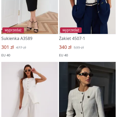
wyprzedaż
wyprzedaż
Sukienka A3589
Żakiet 4507-1
301 zł
340 zł
477 zł
539 zł
EU 40
EU 40