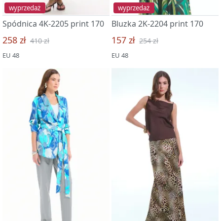
wyprzedaż
wyprzedaż
Spódnica 4K-2205 print 170
Bluzka 2K-2204 print 170
258 zł
157 zł
410 zł
254 zł
EU 48
EU 48