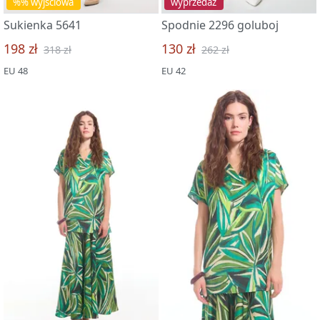
%% wyjściowa
wyprzedaż
Sukienka 5641
Spodnie 2296 goluboj
198 zł
130 zł
318 zł
262 zł
EU 48
EU 42