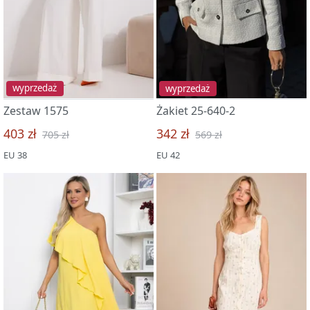
wyprzedaż
wyprzedaż
Zestaw 1575
Żakiet 25-640-2
403 zł
342 zł
705 zł
569 zł
EU 38
EU 42