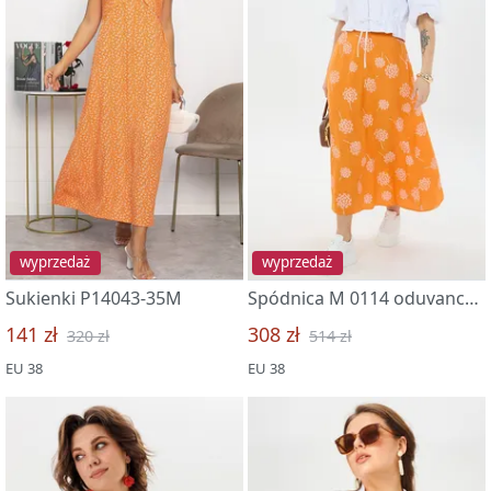
wyprzedaż
wyprzedaż
Sukienki P14043-35M
Spódnica M 0114 oduvanchiki
141 zł
308 zł
320 zł
514 zł
EU 38
EU 38