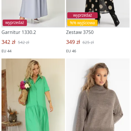
wyprzedaż
wyprzedaż
%% wyjściowa
Garnitur 1330.2
Zestaw 3750
342 zł
349 zł
542 zł
625 zł
EU 44
EU 46