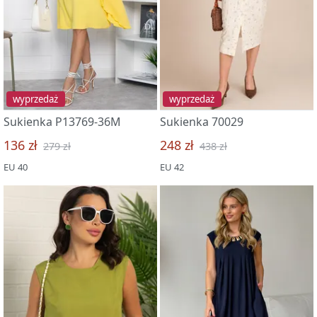
wyprzedaż
wyprzedaż
Sukienka P13769-36M
Sukienka 70029
136 zł
248 zł
279 zł
438 zł
EU 40
EU 42