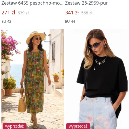
Zestaw 6455 pesochno-molochnyj
Zestaw 26-2959-pur
271 zł
341 zł
639 zł
568 zł
EU 42
EU 44
wyprzedaż
wyprzedaż