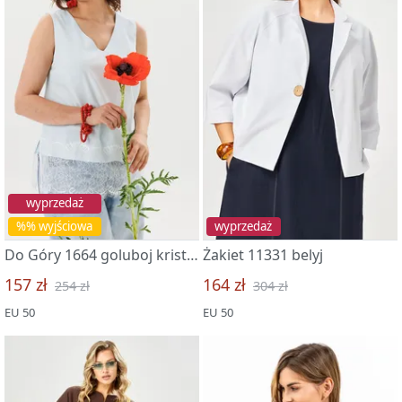
wyprzedaż
%% wyjściowa
wyprzedaż
Do Góry 1664 goluboj kristall
Żakiet 11331 belyj
157 zł
164 zł
254 zł
304 zł
EU 50
EU 50