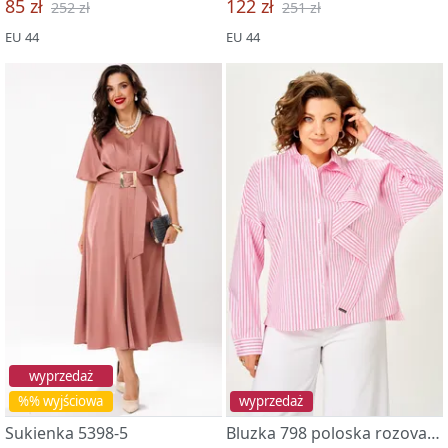
85 zł
122 zł
252 zł
251 zł
EU 44
EU 44
wyprzedaż
%% wyjściowa
wyprzedaż
Sukienka 5398-5
Bluzka 798 poloska rozovaya