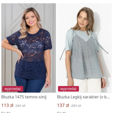
wyprzedaż
wyprzedaż
Bluzka 1475 temno-sinij
Bluzka Legkij xarakter (v balanse)
113 zł
137 zł
241 zł
281 zł
EU 44
EU 44