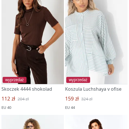
wyprzedaż
wyprzedaż
Skoczek 4444 shokolad
Koszula Luchshaya v ofise
112 zł
159 zł
204 zł
324 zł
EU 40
EU 44