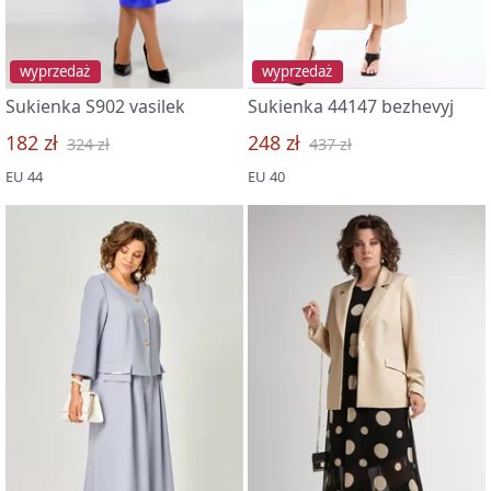
wyprzedaż
wyprzedaż
Sukienka S902 vasilek
Sukienka 44147 bezhevyj
182 zł
248 zł
324 zł
437 zł
EU 44
EU 40