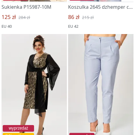
Sukienka P15987-10M
Koszulka 2645 dzhemper chern
125 zł
86 zł
284 zł
215 zł
EU 40
EU 42
wyprzedaż