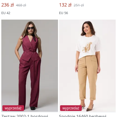
236 zł
132 zł
468 zł
251 zł
EU 42
EU 56
wyprzedaż
wyprzedaż
Zestaw 2002-1 bordovyj
Spodnie 16460 bezhevyj