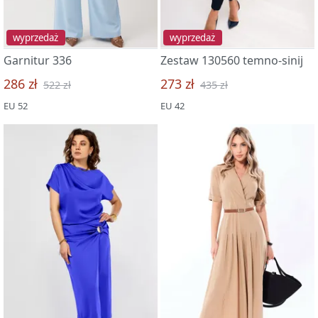
wyprzedaż
wyprzedaż
Garnitur 336
Zestaw 130560 temno-sinij
286 zł
273 zł
522 zł
435 zł
EU 52
EU 42