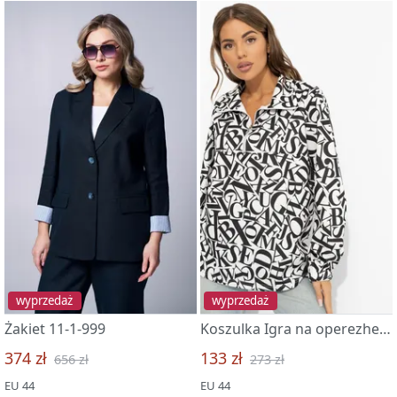
wyprzedaż
wyprzedaż
Żakiet 11-1-999
Koszulka Igra na operezhenie
374 zł
133 zł
656 zł
273 zł
EU 44
EU 44