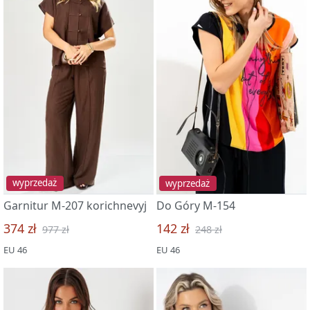
wyprzedaż
wyprzedaż
Garnitur M-207 korichnevyj
Do Góry M-154
374 zł
142 zł
977 zł
248 zł
EU 46
EU 46