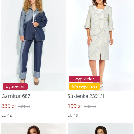
wyprzedaż
wyprzedaż
%% wyjściowa
Garnitur 687
Sukienka 2391/1
335 zł
199 zł
621 zł
346 zł
EU 42
EU 48