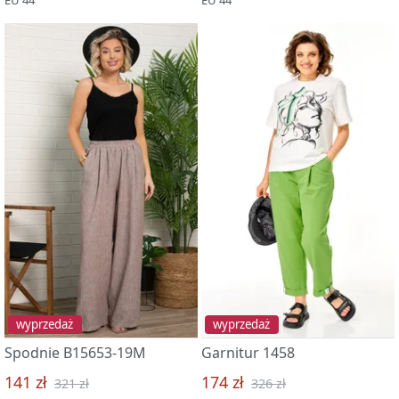
wyprzedaż
wyprzedaż
Spodnie B15653-19M
Garnitur 1458
141 zł
174 zł
321 zł
326 zł