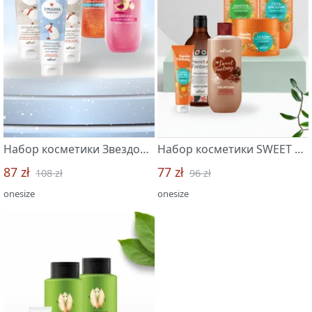
Набор косметики Звездопад желаний+Zimushka "Белита-Витэкс"
Набор косметики SWEET FANTASY мандарин "Белита-Витэкс"
87 zł
77 zł
108 zł
96 zł
onesize
onesize