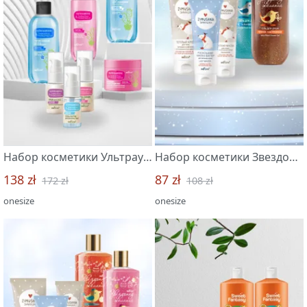
Набор косметики Ультраувлажнение. Голубая агава & розовая опунция "Белита-Витэкс"
Набор косметики Звездопад желаний + Zimushka "Белита-Витэкс"
138 zł
87 zł
172 zł
108 zł
onesize
onesize