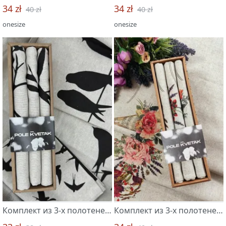
34 zł
34 zł
40 zł
40 zł
onesize
onesize
Комплект из 3-х полотенец 46*60 "Ласточки-касатки-3"
Комплект из 3-х полотенец 45*60 "Мелодия цветов-3"