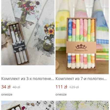
Комплект из 3-х полотенец 45*60 "Весенний букет new -3"
Комплект из 7-и полотенец 49*70 "Агата-7"
34 zł
111 zł
40 zł
129 zł
onesize
onesize