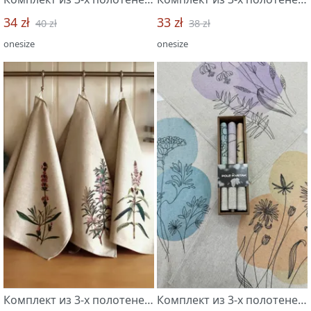
34 zł
33 zł
40 zł
38 zł
onesize
onesize
Комплект из 3-х полотенец 46*60 "Прованские травы-3"
Комплект из 3-х полотенец 46*60 "Графика-3"