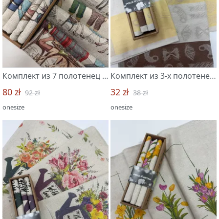
Комплект из 7 полотенец 46*60 "Сити-7"
Комплект из 3-х полотенец 46*70 "Паста-3"
80 zł
32 zł
92 zł
38 zł
onesize
onesize