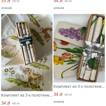
33 zł
34 zł
38 zł
40 zł
onesize
onesize
Комплект из 3-х полотенец 45*60 "Весенние краски new-3"
34 zł
40 zł
Комплект из 3-х полотенец 45*60 "Усадьба-3"
onesize
34 zł
40 zł