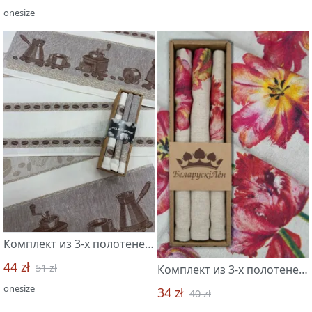
onesize
Комплект из 3-х полотенец 49*70 "Бариста-3"
44 zł
51 zł
Комплект из 3-х полотенец 45*60 "Фрэнсис-3"
onesize
34 zł
40 zł