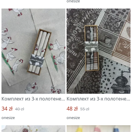
onesize
Комплект из 3-х полотенец 45*60 "Гуси"
Комплект из 3-х полотенец 49*70 "Кофеман-3"
34 zł
48 zł
40 zł
55 zł
onesize
onesize