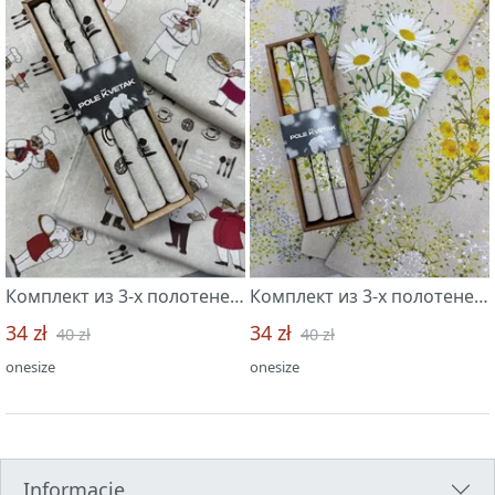
Комплект из 3-х полотенец 45*60 "Поворята new -3"
Комплект из 3-х полотенец 45*60 "Полевые цветы-3 МИНИ"
34 zł
34 zł
40 zł
40 zł
onesize
onesize
Informacje