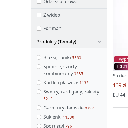
Odzież biurowa
Z wideo
For man
Produkty (Tematy)
Bluzki, tuniki
5360
wypr
Spodnie, szorty,
1 d 01
kombinezony
3285
Kurtki i płaszcze
1133
139 zł
Swetry, kardigany, żakiety
EU 44
5212
Garnitury damskie
8792
Sukienki
11390
Sport styl
796