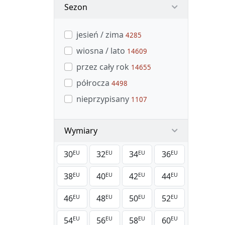
Sezon
jesień / zima
4285
wiosna / lato
14609
przez cały rok
14655
półrocza
4498
nieprzypisany
1107
Wymiary
30
32
34
36
EU
EU
EU
EU
38
40
42
44
EU
EU
EU
EU
46
48
50
52
EU
EU
EU
EU
54
56
58
60
EU
EU
EU
EU