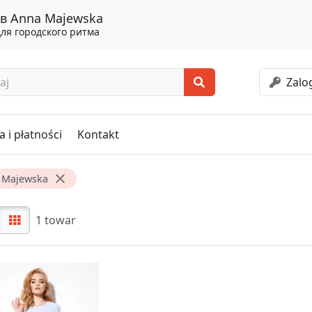
в Anna Majewska
ля городского ритма
Zalog
 i płatności
Kontakt
 Majewska
1 towar