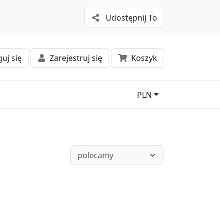
Udostępnij To
uj się
Zarejestruj się
Koszyk
PLN