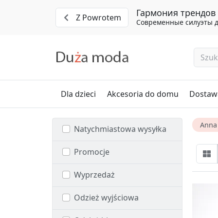
Гармония трендов 
Z Powrotem
Современные силуэты д
Dla dzieci
Akcesoria do domu
Dostawa
Anna
Natychmiastowa wysyłka
Promocje
Wyprzedaż
Odzież wyjściowa