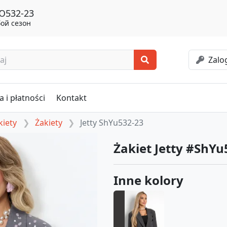
ШЮ532-23
ой сезон
Zalog
 i płatności
Kontakt
kiety
Żakiety
Jetty ShYu532-23
Żakiet Jetty #ShYu
Inne kolory