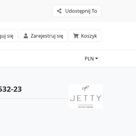
Udostępnij To
uj się
Zarejestruj się
Koszyk
PLN
532-23