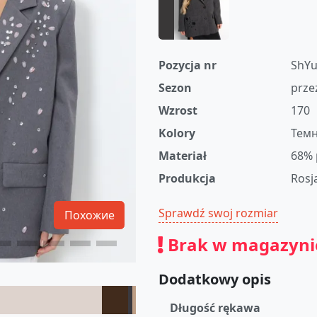
Pozycja nr
ShYu
Sezon
prze
Wzrost
170
Kolory
Темн
Materiał
68% 
Produkcja
Rosj
Sprawdź swoj rozmiar
Похожие
Brak w magazyni
Dodatkowy opis
Długość rękawa