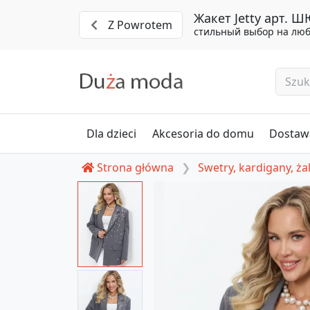
Жакет Jetty арт. 
Z Powrotem
стильный выбор на люб
Dla dzieci
Akcesoria do domu
Dostawa
Strona główna
Swetry, kardigany, ża