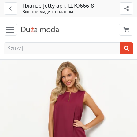
Платье Jetty арт. ШЮ666-8
Винное миди с воланом