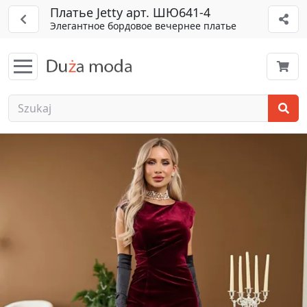
Платье Jetty арт. ШЮ641-4
Элегантное бордовое вечернее платье