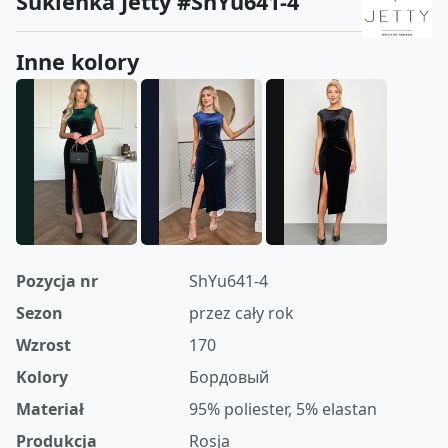
Sukienka Jetty #ShYu641-4
Inne kolory
Pozycja nr
ShYu641-4
Sezon
przez cały rok
Wzrost
170
Kolory
Бордовый
Materiał
95% poliester, 5% elastan
Produkcja
Rosja