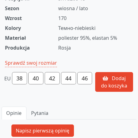
Sezon
wiosna / lato
Wzrost
170
Kolory
Темно-niebieski
Materiał
poliester 95%, elastan 5%
Produkcja
Rosja
Sprawdź swoj rozmiar
38
40
42
44
46
Dodaj
EU
do koszyka
Opinie
Pytania