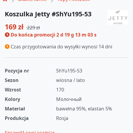
Koszulka Jetty #ShYu195-53
169 zł
229 zł
Do końca promocji
2 d 19 g 13 m 03 s
Czas przygotowania do wysyłki wynosi 14 dni
Pozycja nr
ShYu195-53
Sezon
wiosna / lato
Wzrost
170
Kolory
Молочный
Materiał
bawełna 95%, elastan 5%
Produkcja
Rosja
Sprawdź swoj rozmiar