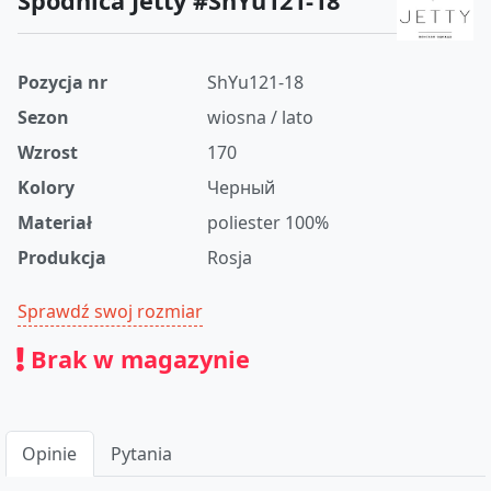
Spódnica Jetty #ShYu121-18
Pozycja nr
ShYu121-18
Sezon
wiosna / lato
Wzrost
170
Kolory
Черный
Materiał
poliester 100%
Produkcja
Rosja
Sprawdź swoj rozmiar
Brak w magazynie
Opinie
Pytania