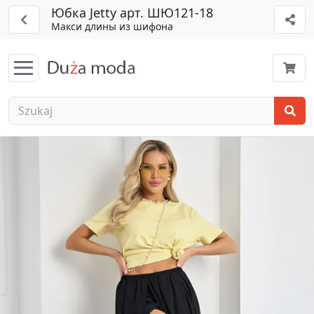
Юбка Jetty арт. ШЮ121-18
Макси длины из шифона