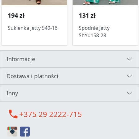
194 zł
131 zł
Sukienka Jetty 549-16
Spodnie Jetty
ShYu158-28
Informacje
Dostawa i płatności
Inny
call
+375 29 2222-715