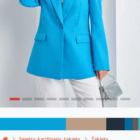
Swetry, kardigany, żakiety
Żakiety