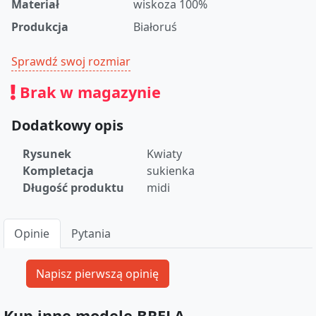
Materiał
wiskoza 100%
Produkcja
Białoruś
Sprawdź swoj rozmiar
Brak w magazynie
Dodatkowy opis
Rysunek
Kwiaty
Kompletacja
sukienka
Długość produktu
midi
Opinie
Pytania
Kup inne modele BRELA