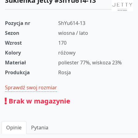
Sukienka Jetty #ShYu614-13
Pozycja nr
ShYu614-13
Sezon
wiosna / lato
Wzrost
170
Kolory
różowy
Materiał
poliester 77%, wiskoza 23%
Produkcja
Rosja
Sprawdź swoj rozmiar
Brak w magazynie
Opinie
Pytania