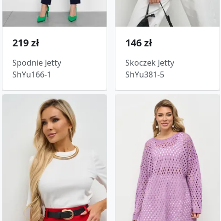
219 zł
146 zł
Spodnie Jetty
Skoczek Jetty
ShYu166-1
ShYu381-5