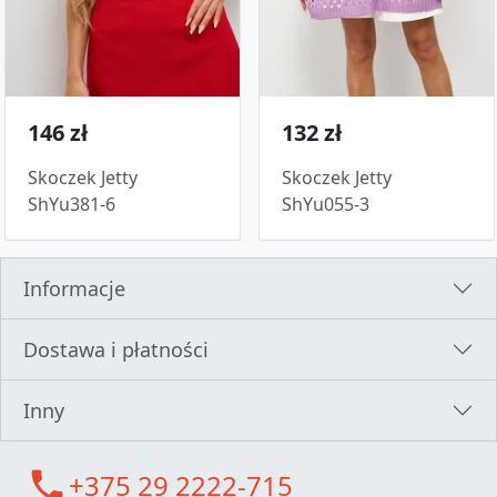
146 zł
132 zł
Skoczek Jetty
Skoczek Jetty
ShYu381-6
ShYu055-3
Informacje
Dostawa i płatności
Inny
call
+375 29 2222-715