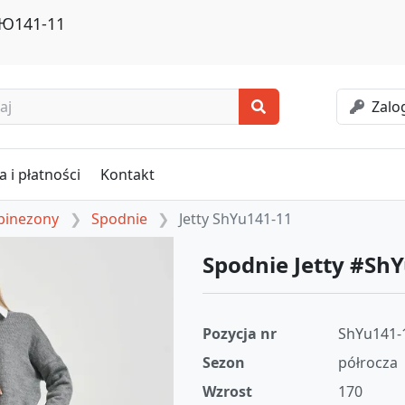
ШЮ141-11
Zalog
 i płatności
Kontakt
mbinezony
Spodnie
Jetty ShYu141-11
Spodnie Jetty #Sh
Pozycja nr
ShYu141-
Sezon
półrocza
Wzrost
170