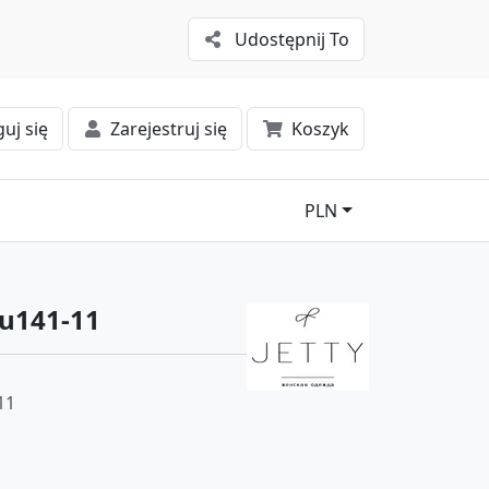
Udostępnij To
uj się
Zarejestruj się
Koszyk
PLN
Yu141-11
11