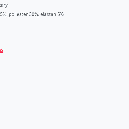
zary
5%, poliester 30%, elastan 5%
e