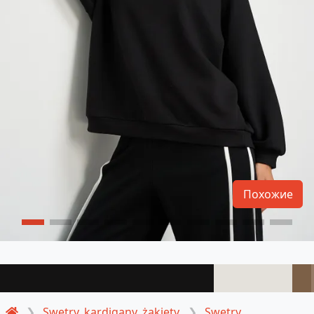
Похожие
Swetry, kardigany, żakiety
Swetry