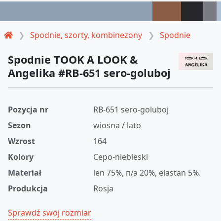
Spodnie, szorty, kombinezony
Spodnie
Spodnie TOOK A LOOK &
Angelika #RB-651 sero-goluboj
Pozycja nr
RB-651 sero-goluboj
Sezon
wiosna / lato
Wzrost
164
Kolory
Серо-niebieski
Materiał
len 75%, п/э 20%, elastan 5%.
Produkcja
Rosja
Sprawdź swoj rozmiar