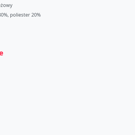
eżowy
0%, poliester 20%
e