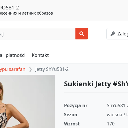
 ШЮ581-2
весенних и летних образов
Zalog
 i płatności
Kontakt
typu sarafan
Jetty ShYu581-2
Sukienki Jetty #Sh
Pozycja nr
ShYu581-
Sezon
wiosna / 
Wzrost
170