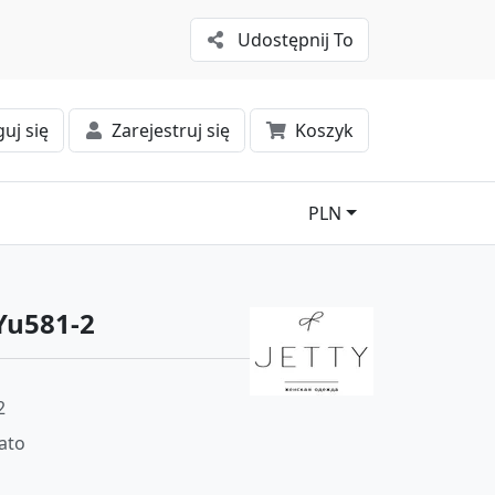
Udostępnij To
uj się
Zarejestruj się
Koszyk
PLN
Yu581-2
2
lato