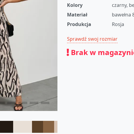
Kolory
czarny, b
Materiał
bawełna 8
Produkcja
Rosja
Sprawdź swoj rozmiar
Brak w magazyni