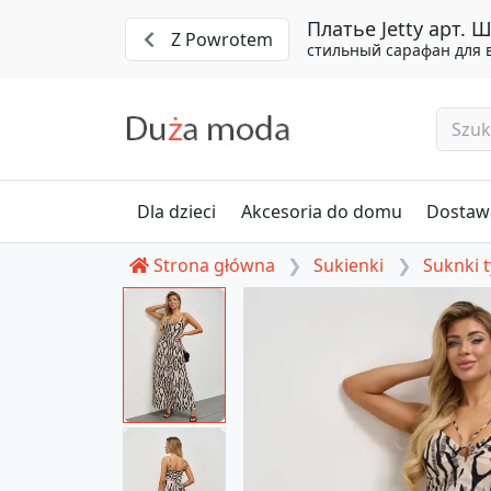
Платье Jetty арт.
Z Powrotem
стильный сарафан для 
Dla dzieci
Akcesoria do domu
Dostawa
Strona główna
Sukienki
Suknki 