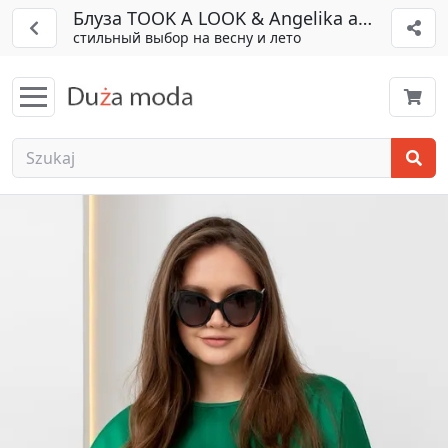
Блуза TOOK A LOOK & Angelika арт. ТБ-300
стильный выбор на весну и лето