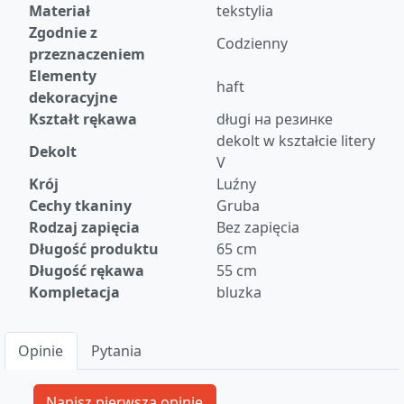
Materiał
tekstylia
Zgodnie z
Codzienny
przeznaczeniem
Elementy
haft
dekoracyjne
Kształt rękawa
długi на резинке
dekolt w kształcie litery
Dekolt
V
Krój
Luźny
Cechy tkaniny
Gruba
Rodzaj zapięcia
Bez zapięcia
Długość produktu
65 cm
Długość rękawa
55 cm
Kompletacja
bluzka
Opinie
Pytania