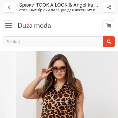
Брюки TOOK A LOOK & Angelika арт. АБ-01
стильные брюки палаццо для весенних образов