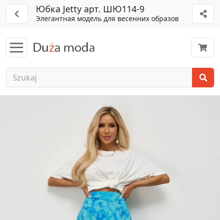
Юбка Jetty арт. ШЮ114-9
Элегантная модель для весенних образов