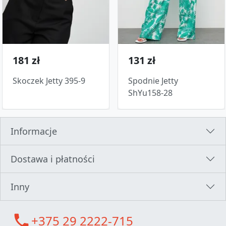
181 zł
131 zł
Skoczek Jetty 395-9
Spodnie Jetty
ShYu158-28
Informacje
Dostawa i płatności
Inny
call
+375 29 2222-715