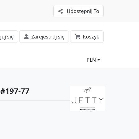
Udostępnij To
uj się
Zarejestruj się
Koszyk
PLN
y #197-77