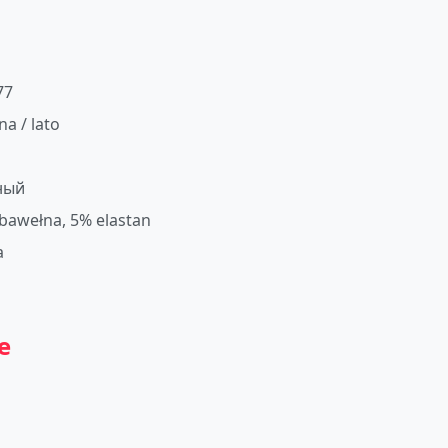
77
na / lato
ный
bawełna, 5% elastan
a
e