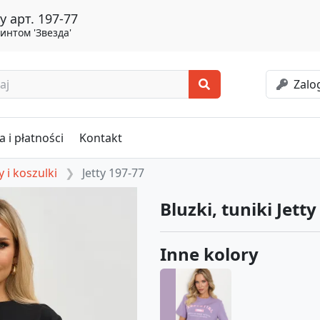
y арт. 197-77
интом 'Звезда'
Zalog
 i płatności
Kontakt
 i koszulki
Jetty 197-77
Bluzki, tuniki Jett
Inne kolory