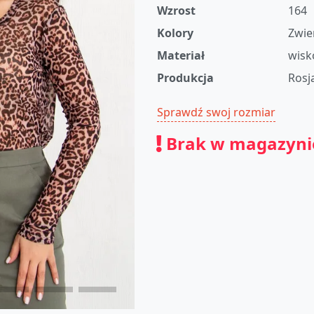
Wzrost
164
Kolory
Zwie
Materiał
wisk
Produkcja
Rosj
Sprawdź swoj rozmiar
Brak w magazyni