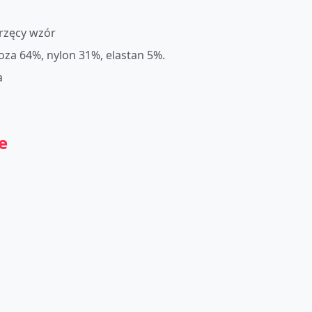
rzęcy wzór
oza 64%, nylon 31%, elastan 5%.
a
e