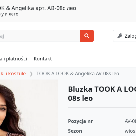
 & Angelika арт. АВ-08с лео
у и лето
Zalog
 i płatności
Kontakt
ki i koszule
TOOK A LOOK & Angelika AV-08s leo
Bluzka TOOK A LO
08s leo
Pozycja nr
AV-0
Sezon
wios