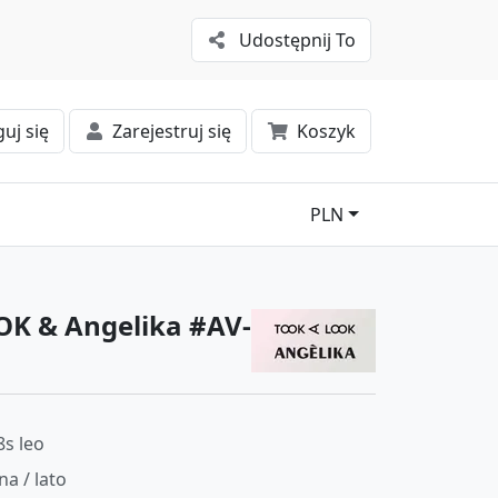
Udostępnij To
uj się
Zarejestruj się
Koszyk
PLN
OK & Angelika #AV-
8s leo
na / lato