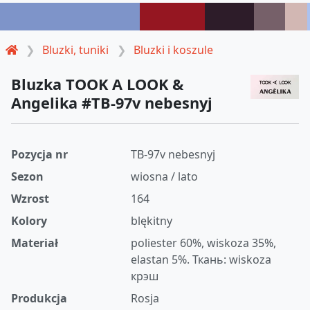
Bluzki, tuniki
Bluzki i koszule
Bluzka TOOK A LOOK &
Angelika #TB-97v nebesnyj
Pozycja nr
TB-97v nebesnyj
Sezon
wiosna / lato
Wzrost
164
Kolory
blękitny
Materiał
poliester 60%, wiskoza 35%,
elastan 5%. Ткань: wiskoza
крэш
Produkcja
Rosja