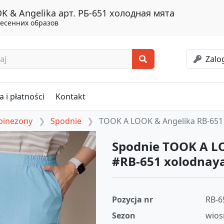
 & Angelika арт. РБ-651 холодная мята
есенних образов
Zalog
 i płatności
Kontakt
mbinezony
Spodnie
TOOK A LOOK & Angelika RB-651
Spodnie TOOK A L
#RB-651 xolodnay
Pozycja nr
RB-6
Sezon
wios