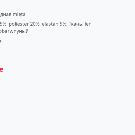
дная mięta
75%, poliester 20%, elastan 5%. Ткань: len
nobarwnyный
a
e