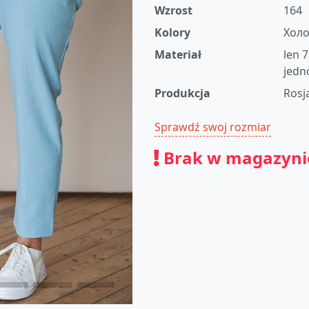
Wzrost
164
Kolory
Холо
Materiał
len 
jed
Produkcja
Rosj
Sprawdź swoj rozmiar
Brak w magazyni