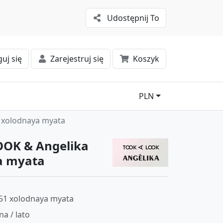
Udostępnij To
uj się
Zarejestruj się
Koszyk
PLN
 xolodnaya myata
OOK & Angelika
a myata
51 xolodnaya myata
na / lato