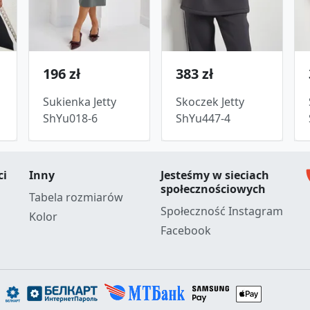
196 zł
383 zł
Sukienka Jetty
Skoczek Jetty
ShYu018-6
ShYu447-4
c
ci
Inny
Jesteśmy w sieciach
społecznościowych
Tabela rozmiarów
Społeczność Instagram
Kolor
Facebook