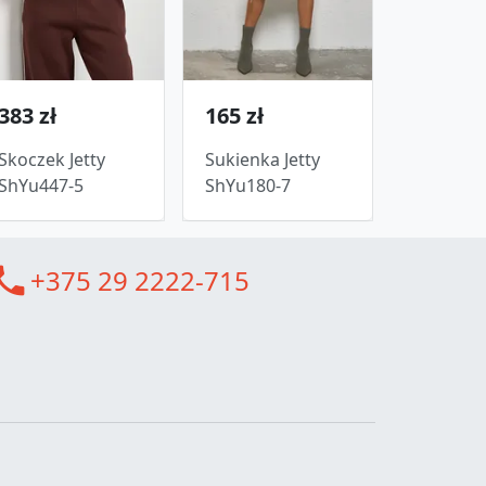
383 zł
165 zł
Skoczek Jetty
Sukienka Jetty
ShYu447-5
ShYu180-7
all
+375 29 2222-715