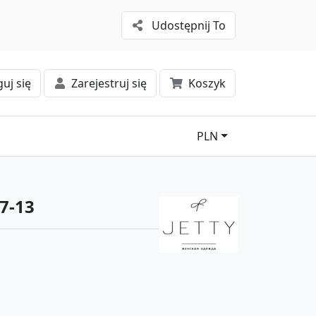
Udostępnij To
uj się
Zarejestruj się
Koszyk
PLN
7-13