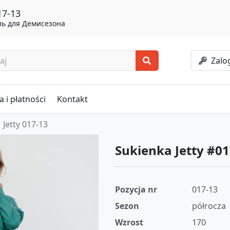
17-13
ь для Демисезона
Zalog
 i płatności
Kontakt
Jetty 017-13
Sukienka Jetty #01
Pozycja nr
017-13
Sezon
półrocza
Wzrost
170