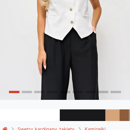
Swetry, kardigany, żakiety
Kamizelki