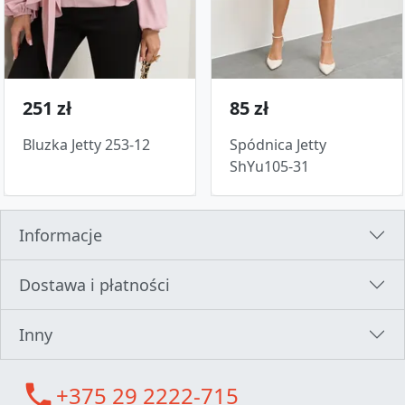
251 zł
85 zł
Bluzka Jetty 253-12
Spódnica Jetty
ShYu105-31
Informacje
Dostawa i płatności
Inny
call
+375 29 2222-715