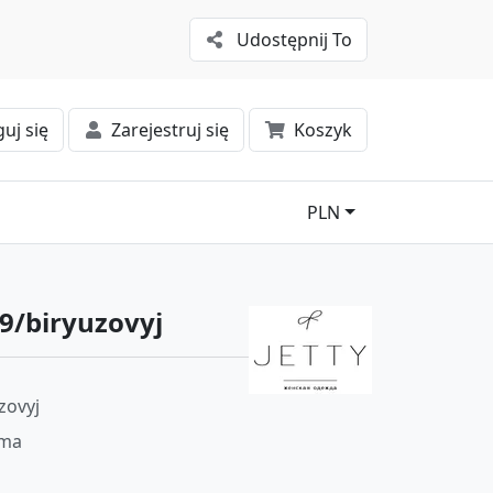
Udostępnij To
uj się
Zarejestruj się
Koszyk
PLN
9/biryuzovyj
zovyj
ima