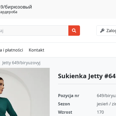
 649/бирюзовый
гардероба
Zalog
 i płatności
Kontakt
Jetty 649/biryuzovyj
Sukienka Jetty #64
Pozycja nr
649/biryu
Sezon
jesień / z
Wzrost
170