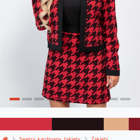
Swetry, kardigany, żakiety
Żakiety