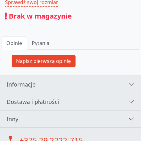
Sprawdź swoj rozmiar
Brak w magazynie
Opinie
Pytania
Informacje
Dostawa i płatności
Inny
call
+375 29 2222-715