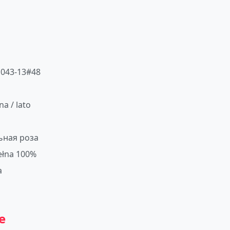
043-13#48
na / lato
ьная роза
łna 100%
a
e