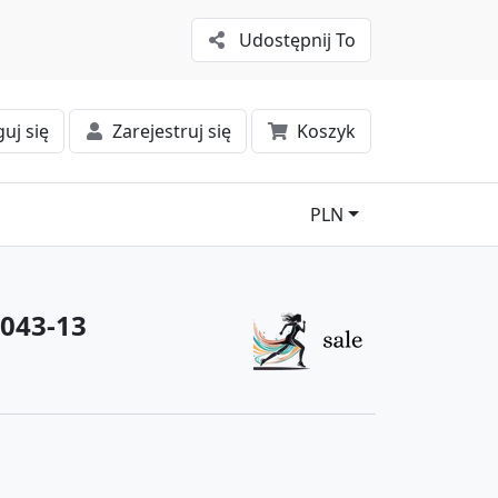
Udostępnij To
uj się
Zarejestruj się
Koszyk
PLN
u043-13