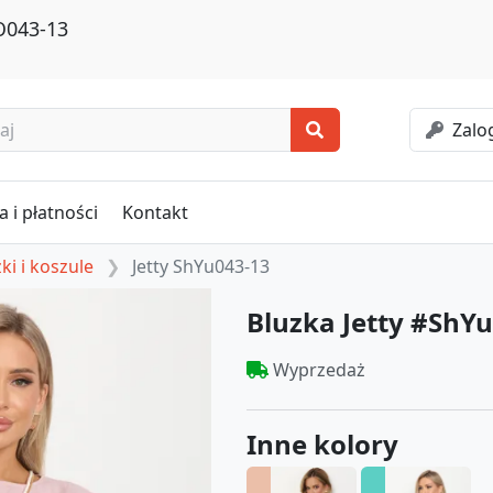
Ю043-13
Zalog
 i płatności
Kontakt
ki i koszule
Jetty ShYu043-13
Bluzka Jetty #ShY
Wyprzedaż
Inne kolory