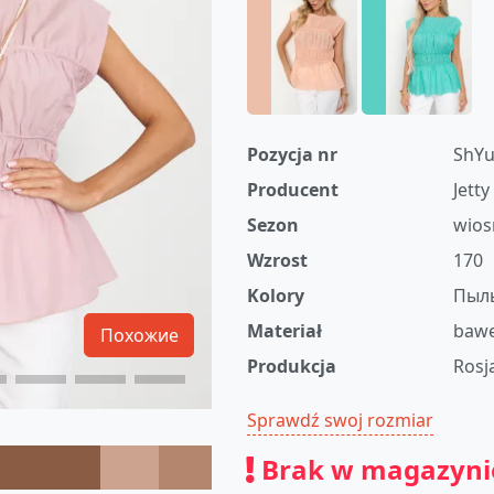
Pozycja nr
ShYu
Producent
Jetty
Sezon
wios
Wzrost
170
Kolory
Пыл
Materiał
bawe
Похожие
Produkcja
Rosj
Sprawdź swoj rozmiar
Brak w magazyni